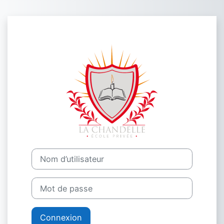
Passer au contenu principal
Connexion à El
Nom d’utilisateur
Mot de passe
Connexion